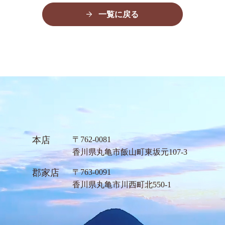
一覧に戻る
本店
〒762-0081
⾹川県丸⻲市飯⼭町東坂元107-3
郡家店
〒763-0091
⾹川県丸⻲市川⻄町北550-1