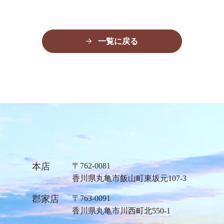
一覧に戻る
本店
〒762-0081
⾹川県丸⻲市飯⼭町東坂元107-3
郡家店
〒763-0091
⾹川県丸⻲市川⻄町北550-1