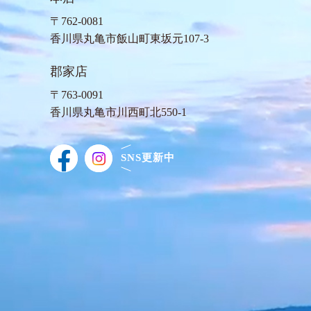
〒762-0081
⾹川県丸⻲市飯⼭町東坂元107-3
郡家店
〒763-0091
⾹川県丸⻲市川⻄町北550-1
SNS更新中