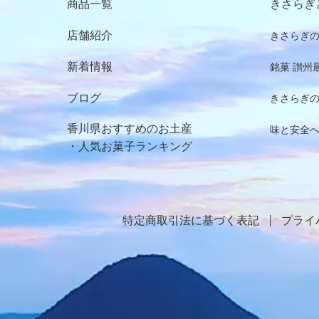
商品⼀覧
きさらぎ
店舗紹介
きさらぎ
新着情報
銘菓 讃州
ブログ
きさらぎ
⾹川県おすすめのお⼟産
味と安全
・⼈気お菓⼦ランキング
特定商取引法に基づく表記
プライ