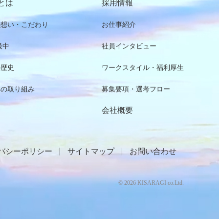
とは
採⽤情報
の想い・こだわり
お仕事紹介
最中
社員インタビュー
の歴史
ワークスタイル・福利厚⽣
への取り組み
募集要項・選考フロー
会社概要
バシーポリシー
サイトマップ
お問い合わせ
©
2026
KISARAGI co.Ltd
.